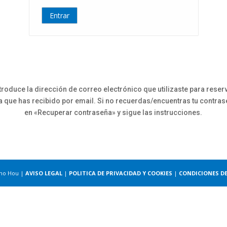
✓
Entrar
ntroduce la dirección de correo electrónico que utilizaste para reserv
a que has recibido por email. Si no recuerdas/encuentras tu contrase
en «Recuperar contraseña» y sigue las instrucciones.
ono Hou |
AVISO LEGAL
|
POLITICA DE PRIVACIDAD Y COOKIES
|
CONDICIONES D